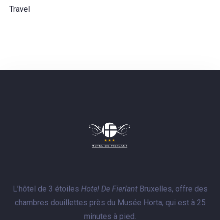
Travel
L’hôtel de 3 étoiles
Hotel De Fierlant
Bruxelles, offre des
chambres douillettes près du Musée Horta, qui est à 25
minutes à pied.