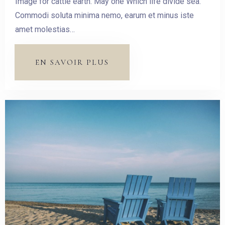
Image for cattle earth. May one Which life divide sea.
Commodi soluta minima nemo, earum et minus iste
amet molestias…
EN SAVOIR PLUS
Arrivée
Pas de check-out