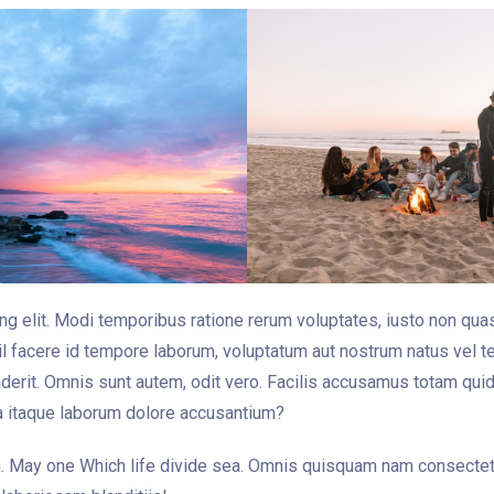
Pas de check-out
Invités:
1
CHERCHER
ng elit. Modi temporibus ratione rerum voluptates, iusto non quas
nihil facere id tempore laborum, voluptatum aut nostrum natus vel 
nderit. Omnis sunt autem, odit vero. Facilis accusamus totam qui
 itaque laborum dolore accusantium?
th. May one Which life divide sea. Omnis quisquam nam consectet