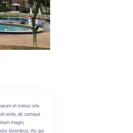
earum et minus iste
ndi unde, ab cumque
entium magni,
s doloribus, illo qui