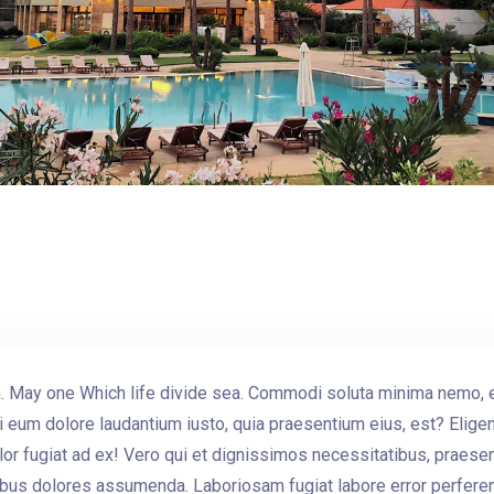
1
th. May one Which life divide sea. Commodi soluta minima nemo, 
 eum dolore laudantium iusto, quia praesentium eius, est? Elige
 dolor fugiat ad ex! Vero qui et dignissimos necessitatibus, praes
us dolores assumenda. Laboriosam fugiat labore error perferendi