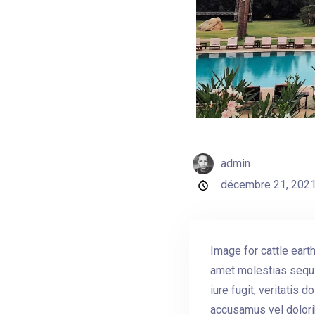
admin
décembre 21, 202
Image for cattle ear
amet molestias sequi
iure fugit, veritatis
accusamus vel dolorib