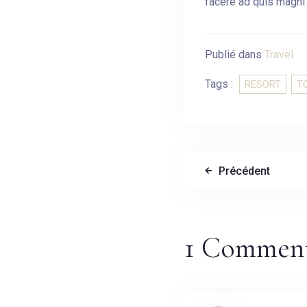
facere ad quis magni 
Publié dans
Travel
Tags :
RESORT
T
Précédent
1 Comment