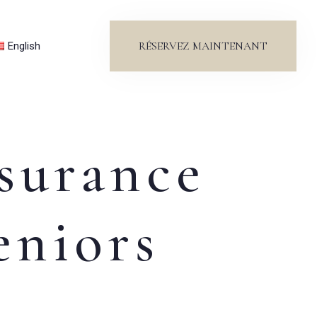
RÉSERVEZ MAINTENANT
English
nsurance
eniors