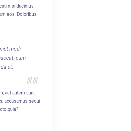
ati nisi ducimus
sam eos. Doloribus,
eniet modi
caecati cum
da et.
m, aut autem sunt,
us, accusamus sequi
cto quia?