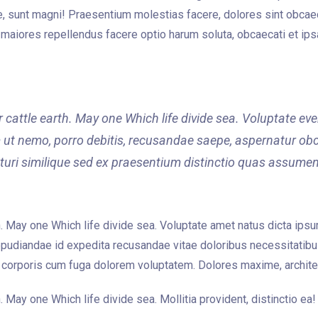
, sunt magni! Praesentium molestias facere, dolores sint obcaec
 maiores repellendus facere optio harum soluta, obcaecati et ip
 cattle earth. May one Which life divide sea. Voluptate ev
 ut nemo, porro debitis, recusandae saepe, aspernatur ob
turi similique sed ex praesentium distinctio quas assumen
h. May one Which life divide sea. Voluptate amet natus dicta ipsu
repudiandae id expedita recusandae vitae doloribus necessitatib
l corporis cum fuga dolorem voluptatem. Dolores maxime, archite
. May one Which life divide sea. Mollitia provident, distinctio ea!
Arrivée