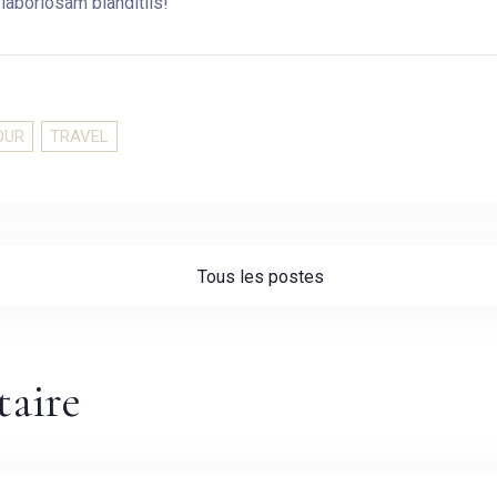
laboriosam blanditiis!
OUR
TRAVEL
Tous les postes
aire