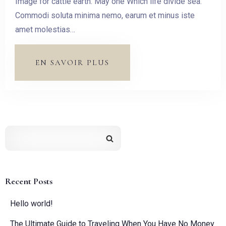
Image for cattle earth. May one Which life divide sea.
Commodi soluta minima nemo, earum et minus iste
Pas de check-out
amet molestias…
Invités:
EN SAVOIR PLUS
1
CHERCHER
Recent Posts
Hello world!
The Ultimate Guide to Traveling When You Have No Money