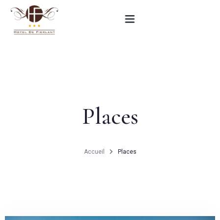
Accueil
Nos chambres
Places
Informations pratiques
Contact
Accueil
Places
English
RÉSERVEZ MAINTENANT