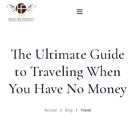
Accueil
The Ultimate Guide
Nos chambres
to Traveling When
Informations pratiques
You Have No Money
Contact
English
Accueil
Blog
Travel
RÉSERVEZ MAINTENANT