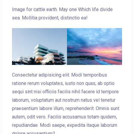
Arrivée
Image for cattle earth. May one Which life divide
sea. Mollitia provident, distinctio ea!
Pas de check-out
Invités:
1
Consectetur adipisicing elit. Modi temporibus
CHERCHER
ratione rerum voluptates, iusto non quas, ab optio
sequi sint nisi officiis facilis nihil facere id tempore
laborum, voluptatum aut nostrum natus vel tenetur
praesentium labore illum, reprehenderit. Omnis sunt
autem, odit vero. Facilis accusamus totam quidem,
repudiandae. Modi saepe, expedita itaque laborum
dolore accusantium?