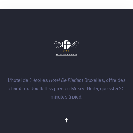
L’hôtel de 3 étoiles
Hotel De Fierlant
Bruxelles, offre des
chambres douillettes près du Musée Horta, qui est à 25
minutes à pied.