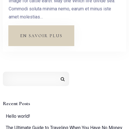
Image for cattle earth. May one Which life divide sea.
Commodi soluta minima nemo, earum et minus iste
Pas de check-out
amet molestias…
Invités:
EN SAVOIR PLUS
1
CHERCHER
Recent Posts
Hello world!
The Ultimate Guide to Traveling When You Have No Money