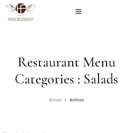
Accueil
Nos chambres
Restaurant Menu
Informations pratiques
Categories :
Salads
Contact
English
Accueil
Archives
RÉSERVEZ MAINTENANT