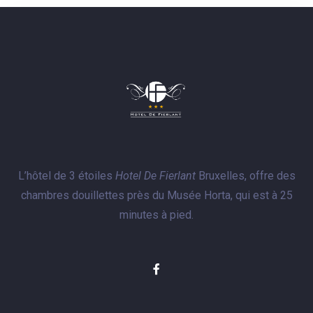
L’hôtel de 3 étoiles
Hotel De Fierlant
Bruxelles, offre des
chambres douillettes près du Musée Horta, qui est à 25
minutes à pied.