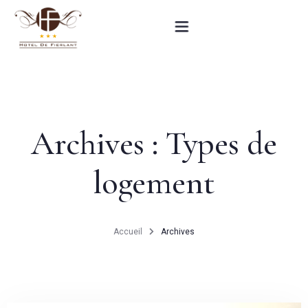
Accueil
Nos chambres
Archives :
Types de
Informations pratiques
logement
Contact
English
Accueil
Archives
RÉSERVEZ MAINTENANT