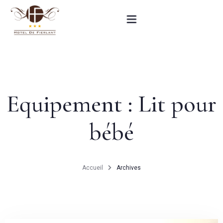
Accueil
Nos chambres
Equipement :
Lit pour
Informations pratiques
bébé
Contact
English
Accueil
Archives
RÉSERVEZ MAINTENANT