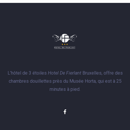
L’hôtel de 3 étoiles
Hotel De Fierlant
Bruxelles, offre des
chambres douillettes près du Musée Horta, qui est à 25
minutes à pied.