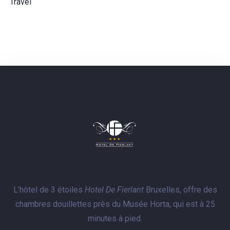
Travel
L’hôtel de 3 étoiles
Hotel De Fierlant
Bruxelles, offre des
chambres douillettes près du Musée Horta, qui est à 25
minutes à pied.