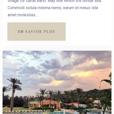
Image for cattle earth. May one Which life divide sea.
Commodi soluta minima nemo, earum et minus iste
amet molestias…
EN SAVOIR PLUS