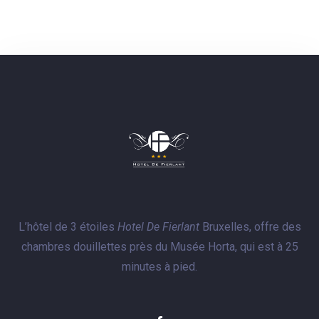
1
CHERCHER
L’hôtel de 3 étoiles
Hotel De Fierlant
Bruxelles, offre des
chambres douillettes près du Musée Horta, qui est à 25
minutes à pied.