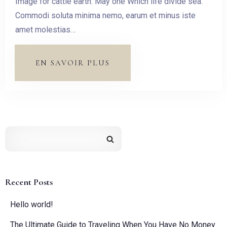
Image for cattle earth. May one Which life divide sea.
Commodi soluta minima nemo, earum et minus iste
Pas de check-out
amet molestias…
Invités:
EN SAVOIR PLUS
1
CHERCHER
Recent Posts
Hello world!
The Ultimate Guide to Traveling When You Have No Money