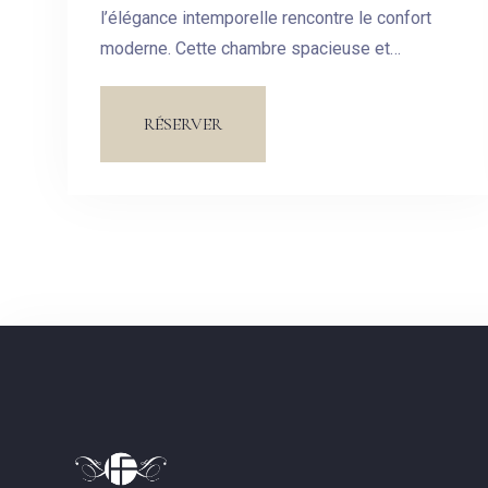
l’élégance intemporelle rencontre le confort
moderne. Cette chambre spacieuse et
soigneusement aménagée est conçue pour
vous offrir un havre de paix au cœur de notre
RÉSERVER
hôtel.