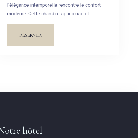
l’élégance intemporelle rencontre le confort
moderne. Cette chambre spacieuse et
soigneusement aménagée est conçue pour
vous offrir un havre de paix au cœur de notre
RÉSERVER
hôtel.
Notre hôtel