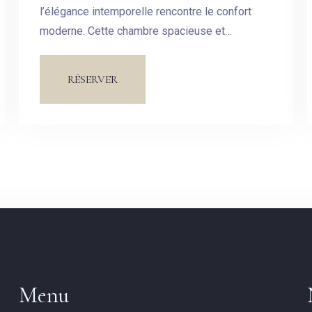
Pas de check-out
l’élégance intemporelle rencontre le confort
moderne. Cette chambre spacieuse et
soigneusement aménagée est conçue pour
Invités:
vous offrir un havre de paix au cœur de notre
RÉSERVER
hôtel.
1
CHERCHER
Menu