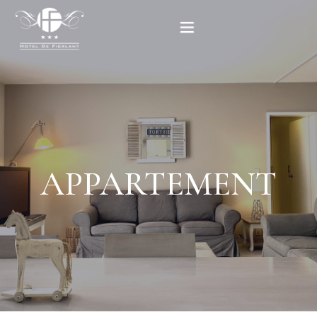
Accueil
Nos chambres
Informations pratiques
APPARTEMENT
Contact
English
RÉSERVEZ MAINTENANT