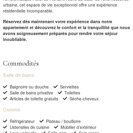
urbaine, cet espace de vie exceptionnel offre une expérience
résidentielle incomparable.
Réservez dès maintenant votre expérience dans notre
appartement et découvrez le confort et la tranquillité que nous
avons soigneusement préparés pour rendre votre séjour
inoubliable.
Commodités
Salle de bains
Baignoire ou douche
Serviettes
Salle de bains privative
Toilettes
Arrivée
Articles de toilette gratuits
Sèche-cheveux
Cuisine
Pas de check-out
Réfrigérateur
Plateau / bouilloire
Ustensiles de cuisine
Mobilier d’extérieur