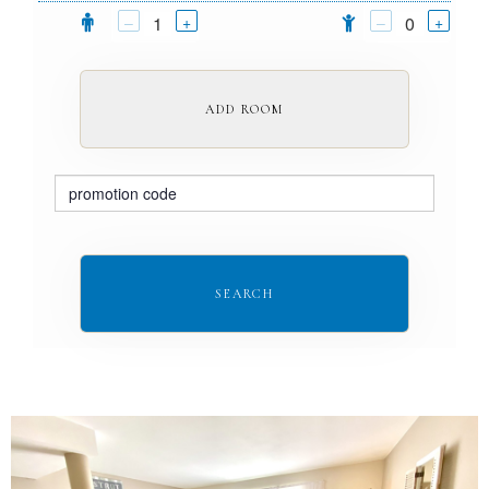
–
+
–
+
1
0
ADD ROOM
SEARCH