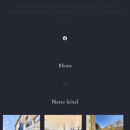
L’hôtel de 3 étoiles
Hotel De Fierlant
Bruxelles, offre des
chambres douillettes près du Musée Horta, qui est à 25 minutes
à pied.
Menu
Notre hôtel