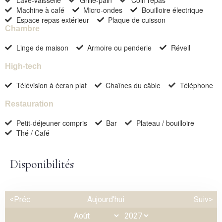
Lave-vaisselle
Grille-pain
Coin repas
Machine à café
Micro-ondes
Bouilloire électrique
Invités:
Espace repas extérieur
Plaque de cuisson
Chambre
1
Linge de maison
Armoire ou penderie
Réveil
CHERCHER
High-tech
Télévision à écran plat
Chaînes du câble
Téléphone
Restauration
Petit-déjeuner compris
Bar
Plateau / bouilloire
Thé / Café
Disponibilités
<Préc
Aujourd'hui
Suiv>