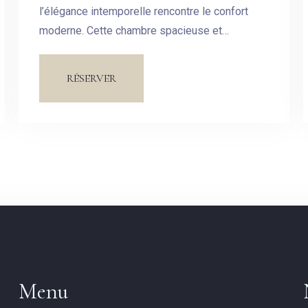
Pas de check-out
l’élégance intemporelle rencontre le confort
moderne. Cette chambre spacieuse et
soigneusement aménagée est conçue pour
Invités:
vous offrir un havre de paix au cœur de notre
RÉSERVER
hôtel.
1
CHERCHER
Menu