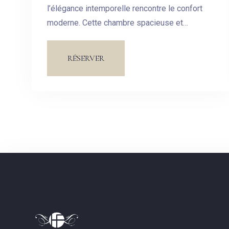
l’élégance intemporelle rencontre le confort
moderne. Cette chambre spacieuse et
soigneusement aménagée est conçue pour
vous offrir un havre de paix au cœur de notre
RÉSERVER
hôtel.