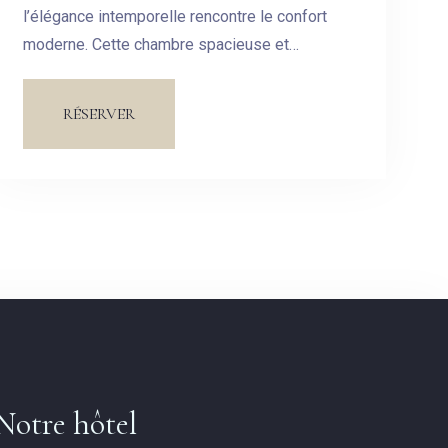
l’élégance intemporelle rencontre le confort
moderne. Cette chambre spacieuse et
soigneusement aménagée est conçue pour
vous offrir un havre de paix au cœur de notre
RÉSERVER
hôtel.
Notre hôtel