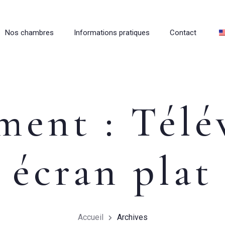
Nos chambres
Informations pratiques
Contact
ment :
Télé
écran plat
Accueil
Archives