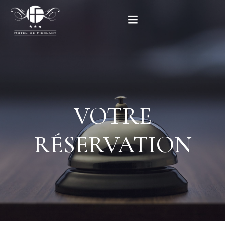
Accueil
Nos chambres
VOTRE
Informations pratiques
RÉSERVATION
Contact
English
RÉSERVEZ MAINTENANT