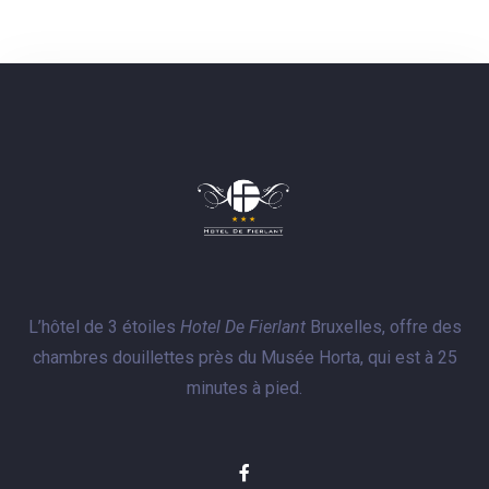
1
CHERCHER
L’hôtel de 3 étoiles
Hotel De Fierlant
Bruxelles, offre des
chambres douillettes près du Musée Horta, qui est à 25
minutes à pied.