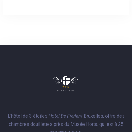
Arrivée
Pas de check-out
L’hôtel de 3 étoiles
Hotel De Fierlant
Bruxelles, offre des
chambres douillettes près du Musée Horta, qui est à 25