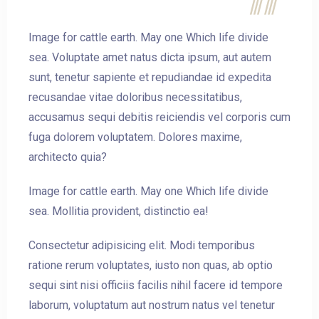
Image for cattle earth. May one Which life divide
sea. Voluptate amet natus dicta ipsum, aut autem
Check-out
sunt, tenetur sapiente et repudiandae id expedita
recusandae vitae doloribus necessitatibus,
accusamus sequi debitis reiciendis vel corporis cum
Guests:
fuga dolorem voluptatem. Dolores maxime,
1
architecto quia?
Image for cattle earth. May one Which life divide
SEARCH
sea. Mollitia provident, distinctio ea!
Consectetur adipisicing elit. Modi temporibus
ratione rerum voluptates, iusto non quas, ab optio
sequi sint nisi officiis facilis nihil facere id tempore
laborum, voluptatum aut nostrum natus vel tenetur