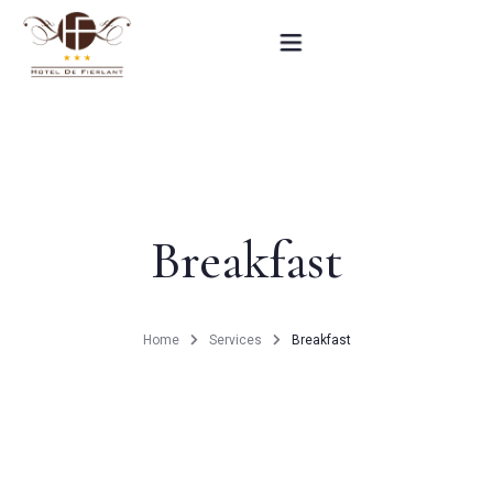
Home
Our rooms
Breakfast
Practical informations
Contact
Home
Services
Breakfast
French
BOOK NOW