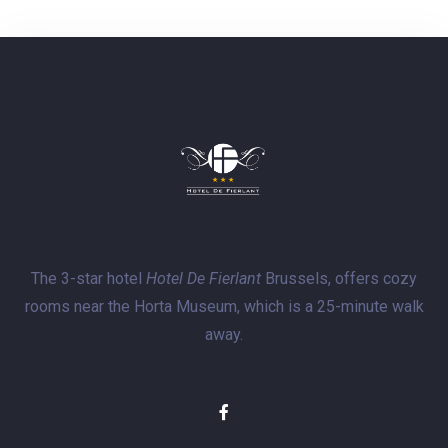
The 3-star hotel
Hotel De Fierlant
Brussels, offers cozy
rooms near the Horta Museum, which is a 25-minute walk
away.