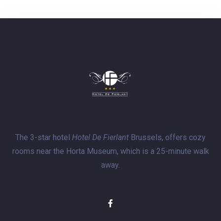
The 3-star hotel
Hotel De Fierlant
Brussels, offers cozy
rooms near the Horta Museum, which is a 25-minute walk
away.