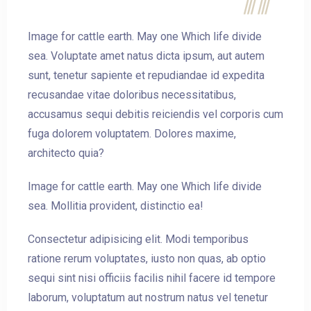
Image for cattle earth. May one Which life divide
sea. Voluptate amet natus dicta ipsum, aut autem
Check-out
sunt, tenetur sapiente et repudiandae id expedita
recusandae vitae doloribus necessitatibus,
accusamus sequi debitis reiciendis vel corporis cum
Guests:
fuga dolorem voluptatem. Dolores maxime,
1
architecto quia?
Image for cattle earth. May one Which life divide
SEARCH
sea. Mollitia provident, distinctio ea!
Consectetur adipisicing elit. Modi temporibus
ratione rerum voluptates, iusto non quas, ab optio
sequi sint nisi officiis facilis nihil facere id tempore
laborum, voluptatum aut nostrum natus vel tenetur