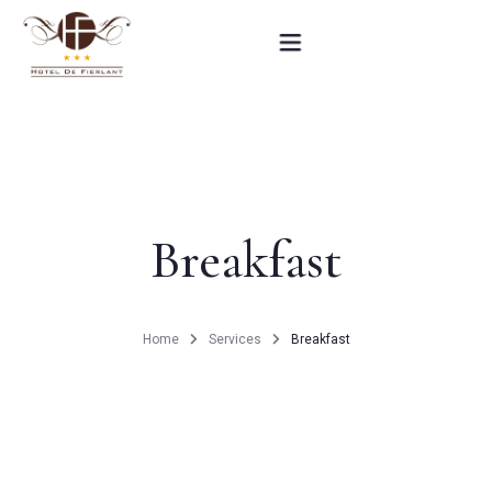
Home
Our rooms
Breakfast
Practical informations
Contact
Home
Services
Breakfast
French
BOOK NOW